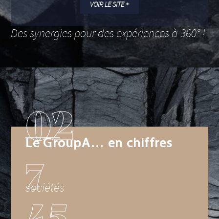
VOIR LE SITE +
Des synergies pour des expériences à 360° !
02
Le GroupA… en chiffres
7
sociétés
45