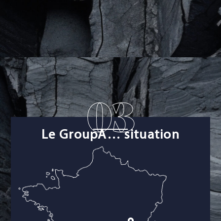
03
Le GroupA… situation