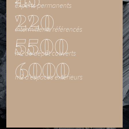
experts permanents
220
intermittents référencés
5500
m
2
de dépôt couverts
6000
m2 d’espaces extérieurs